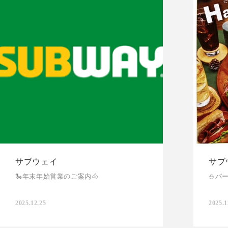
サブウェイ
サブ
🐍年末年始営業のご案内🐴
⛄️パ
2025.12.25
2025.1