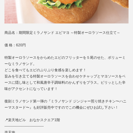
商品名：期間限定ミラノサンド エビマヨ ～特製オーロラソース仕立て～
価 格：620円
特製オーロラソースをからめたエビのフリッターを５尾のせた、ボリューミ
ーなミラノサンド。
どこを食べてもエビのぷりぷり食感を楽しめます！
旨みを引き立てる特製オーロラソースを合わせケチャップとマヨソースをベ
ースに隠し味として和風唐辛子調味料のかんずりをプラス。ピリッとした辛
味がアクセントになっています！
復刻ミラノサンド第一弾の『ミラノサンド ジンジャー照り焼きチキン〜ハニ
ーマスタード〜』も好評販売中ですのでこの機会にぜひお試し下さい！
📍楽天地ビル おなかスクエア1階
‐‐‐‐‐‐‐‐‐‐‐‐‐‐‐‐‐‐‐‐‐‐‐‐‐‐‐‐‐‐‐‐‐
楽天地