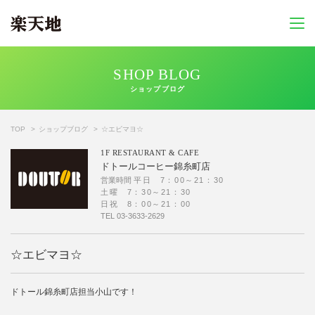
SHOP BLOG
ショップブログ
TOP
ショップブログ
☆エビマヨ☆
1F
RESTAURANT & CAFE
ドトールコーヒー錦糸町店
営業時間
平日 7：00～21：30
土曜 7：30～21：30
日祝 8：00～21：00
TEL
03-3633-2629
☆エビマヨ☆
ドトール錦糸町店担当小山です！