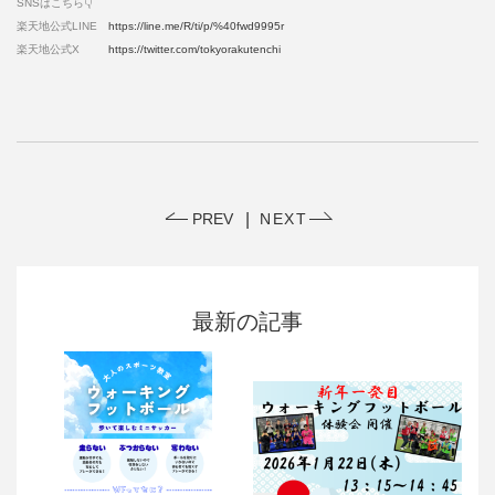
SNSはこちら👇
楽天地公式LINE
https://line.me/R/ti/p/%40fwd9995r
楽天地公式X
https://twitter.com/tokyorakutenchi
PREV
NEXT
最新の記事