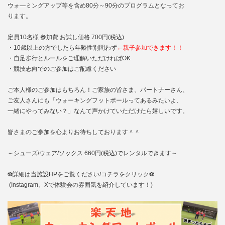
ウォ―ミングアップ等を含め80分～90分のプログラムとなってお
ります。
定員10名様 参加費 お試し価格 700円(税込)
・10歳以上の方でしたら年齢性別問わず
←親子参加できます！！
・自足歩行とルールをご理解いただければOK
・競技志向でのご参加はご配慮ください
ご本人様のご参加はもちろん！ご家族の皆さま、パートナーさん、
ご友人さんにも「ウォーキングフットボールってあるみたいよ、
一緒にやってみない？」なんて声かけていただけたら嬉しいです。
皆さまのご参加を心よりお待ちしております＾＾
～シューズ/ウェア/ソックス 660円(税込)でレンタルできます～
⚽詳細は当施設HPをご覧ください/コチラをクリック⚽
(
Instagram
、
X
で体験会の雰囲気を紹介しています！)