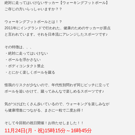
絶対に走ってはいけないサッカー【ウォーキングフットボール】
ご存じの方いらっしゃいますか？？
ウォーキングフットボールとは！？
2011年にイングランドで行われた、健康のためのサッカーが原点
と言われています。それを日本流にアレンジしたスポーツです♪
その特徴は、、、
・絶対に走ってはいけない
・ボールを浮かさない
・ボディコンタクト禁止
・とにかく楽しくボールを蹴る
怪我のリスクが少ないので、年代性別問わず同じピッチに立って
ボールを追いかけて、蹴ってみんなで楽しめるスポーツです♪
気がつけばたくさん歩いているので、ウォーキングを楽しみなが
ら健康増進につながる、まさに一粒で二度お得！
そして今回初の祝日開催！お待たせしました！！
11月24日(月・祝)15時15分～16時45分