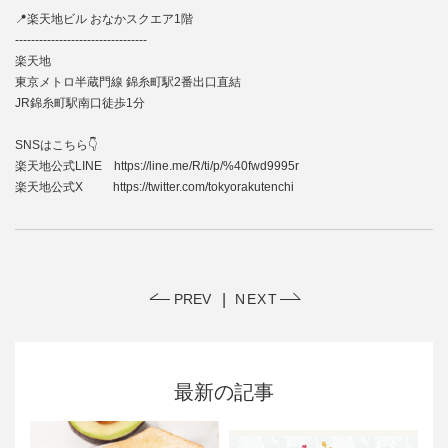
📍楽天地ビル おなかスクエア1階
‐‐‐‐‐‐‐‐‐‐‐‐‐‐‐‐‐‐‐‐‐‐‐‐‐‐‐‐‐‐‐‐‐
楽天地
東京メトロ半蔵門線 錦糸町駅2番出口直結
JR錦糸町駅南口徒歩1分
SNSはこちら👇
楽天地公式LINE
https://line.me/R/ti/p/%40fwd9995r
楽天地公式X
https://twitter.com/tokyorakutenchi
PREV
NEXT
最新の記事