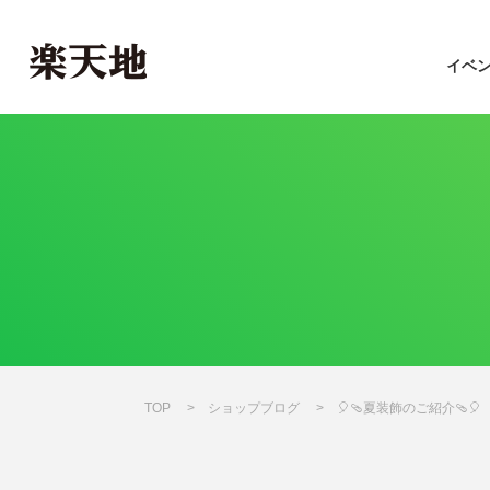
イベ
TOP
ショップブログ
🎈🩴夏装飾のご紹介🩴🎈