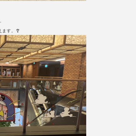
✨
ます。🎐