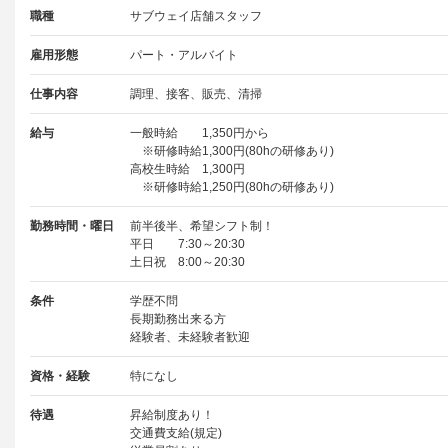
職種
サブウェイ店舗スタッフ
雇用形態
パート・アルバイト
仕事内容
調理、接客、販売、清掃
給与
一般時給 1,350円から
※研修時給1,300円(80hの研修あり)
高校生時給 1,300円
※研修時給1,250円(80hの研修あり)
勤務時間・曜日
前半後半、希望シフト制！
平日 7:30～20:30
土日祝 8:00～20:30
条件
学歴不問
長期勤務出来る方
経験者、未経験者歓迎
資格・経験
特になし
待遇
昇給制度あり！
交通費支給(規定)