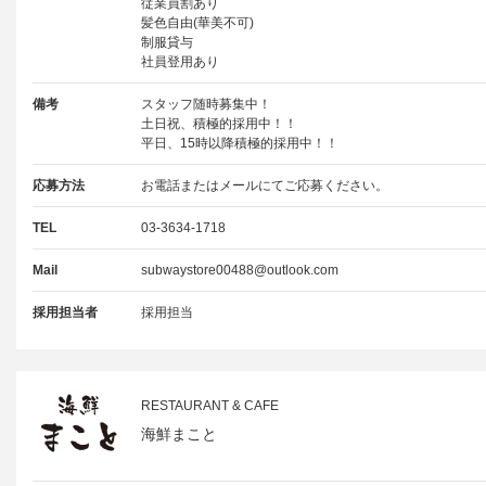
従業員割あり
髪色自由(華美不可)
制服貸与
社員登用あり
備考
スタッフ随時募集中！
土日祝、積極的採用中！！
平日、15時以降積極的採用中！！
応募方法
お電話またはメールにてご応募ください。
TEL
03-3634-1718
Mail
subwaystore00488@outlook.com
採用担当者
採用担当
RESTAURANT & CAFE
海鮮まこと