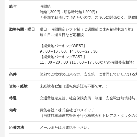
給与
時間給
時給1,300円（研修時時給1,200円）
＊長期で勤務して頂きたいので、スキルに関係なく、勤務開
勤務時間・曜日
曜日・時間固定シフト制（２週間前に休み希望申請可能）
週２日～週５日など応相談
【楽天地パーキングWEST】
9：00～16：00、14：00～22：30
【楽天地パーキングEAST 】
11：00～20：00（11：00～17：00などの時間帯応相談）
条件
笑顔でご挨拶の出来る方、安全第一に賛同していただける
資格・経験
未経験者歓迎（運転免許証も不要です。）
待遇
交通費規定支給、社会保険完備、制服・安全靴は無償貸与
備考
募集会社：株式会社ゼロスイッチ
（当該駐車場運営管理を行う株式会社トレアス・タックの
応募方法
メールまたはお電話を下さい。