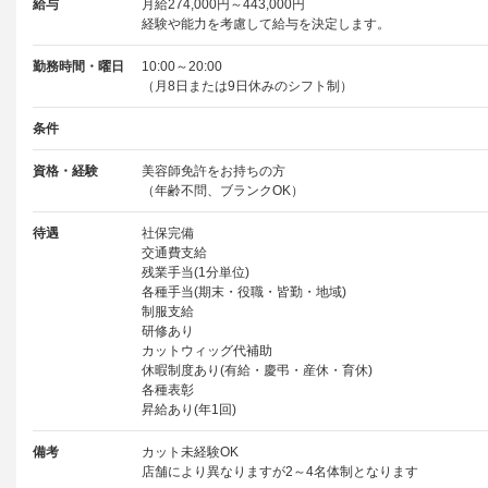
給与
月給274,000円～443,000円
経験や能力を考慮して給与を決定します。
勤務時間・曜日
10:00～20:00
（月8日または9日休みのシフト制）
条件
資格・経験
美容師免許をお持ちの方
（年齢不問、ブランクOK）
待遇
社保完備
交通費支給
残業手当(1分単位)
各種手当(期末・役職・皆勤・地域)
制服支給
研修あり
カットウィッグ代補助
休暇制度あり(有給・慶弔・産休・育休)
各種表彰
昇給あり(年1回)
備考
カット未経験OK
店舗により異なりますが2～4名体制となります