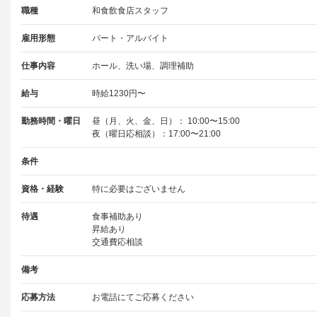
職種
和食飲食店スタッフ
雇用形態
パート・アルバイト
仕事内容
ホール、洗い場、調理補助
給与
時給1230円〜
勤務時間・曜日
昼（月、火、金、日）： 10:00〜15:00
夜（曜日応相談）：17:00〜21:00
条件
資格・経験
特に必要はございません
待遇
食事補助あり
昇給あり
交通費応相談
備考
応募方法
お電話にてご応募ください