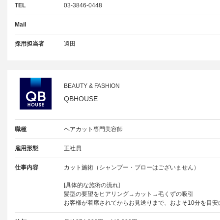
TEL
03-3846-0448
Mail
採用担当者
遠田
BEAUTY & FASHION
QBHOUSE
職種
ヘアカット専門美容師
雇用形態
正社員
仕事内容
カット施術（シャンプー・ブローはございません）
[具体的な施術の流れ]
髪型の要望をヒアリング→カット→毛くずの吸引
お客様が着席されてからお見送りまで、およそ10分を目安