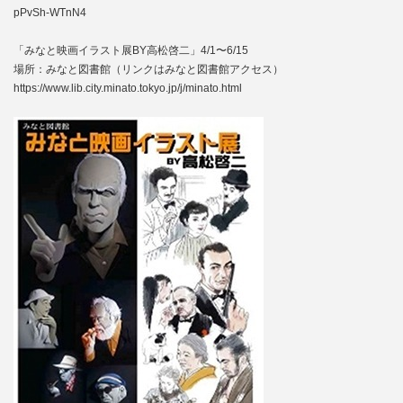
pPvSh-WTnN4
「みなと映画イラスト展BY高松啓二」4/1〜6/15
場所：みなと図書館（リンクはみなと図書館アクセス）
https://www.lib.city.minato.tokyo.jp/j/minato.html