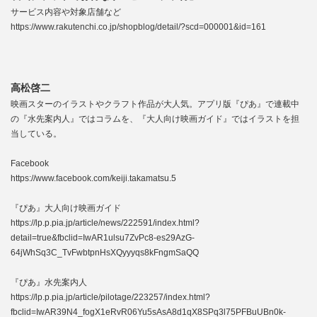
サービス内容や対象店舗など
https://www.rakutenchi.co.jp/shopblog/detail/?scd=000001&id=161
高松啓二
映画スターのイラストやクラフト作品が大人気。アプリ版『ぴあ』で連載中
の『水先案内人』ではコラムを、『大人向け映画ガイド』ではイラストを担
当している。
Facebook
https://www.facebook.com/keiji.takamatsu.5
『ぴあ』大人向け映画ガイド
https://lp.p.pia.jp/article/news/222591/index.html?
detail=true&fbclid=IwAR1ulsu7ZvPc8-es29AzG-
64jWhSq3C_TvFwbtpnHsXQyyyqs8kFngmSaQQ
『ぴあ』水先案内人
https://lp.p.pia.jp/article/pilotage/223257/index.html?
fbclid=IwAR39N4_fogX1eRvR06Yu5sAsA8d1qX8SPq3l75PFBuUBn0k-