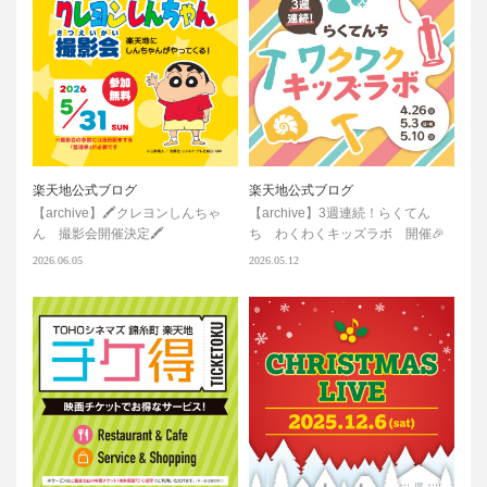
楽天地公式ブログ
楽天地公式ブログ
【archive】🖍️クレヨンしんちゃ
【archive】3週連続！らくてん
ん 撮影会開催決定🖍️
ち わくわくキッズラボ 開催🎉
2026.06.05
2026.05.12