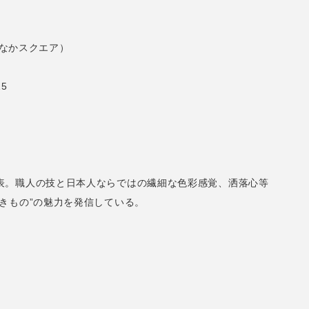
おなかスクエア）
15
表。職人の技と日本人ならではの繊細な色彩感覚、洒落心等
きもの”の魅力を発信している。