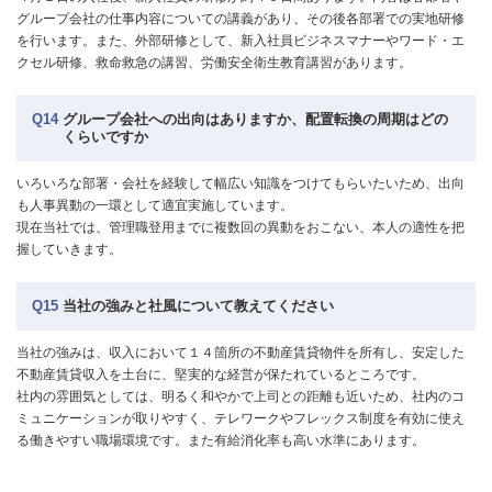
グループ会社の仕事内容についての講義があり、その後各部署での実地研修
を行います。また、外部研修として、新入社員ビジネスマナーやワード・エ
クセル研修、救命救急の講習、労働安全衛生教育講習があります。
Q14
グループ会社への出向はありますか、配置転換の周期はどの
くらいですか
いろいろな部署・会社を経験して幅広い知識をつけてもらいたいため、出向
も人事異動の一環として適宜実施しています。
現在当社では、管理職登用までに複数回の異動をおこない、本人の適性を把
握していきます。
Q15
当社の強みと社風について教えてください
当社の強みは、収入において１４箇所の不動産賃貸物件を所有し、安定した
不動産賃貸収入を土台に、堅実的な経営が保たれているところです。
社内の雰囲気としては、明るく和やかで上司との距離も近いため、社内のコ
ミュニケーションが取りやすく、テレワークやフレックス制度を有効に使え
る働きやすい職場環境です。また有給消化率も高い水準にあります。