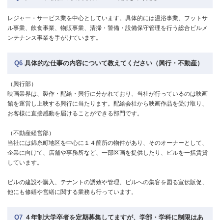
レジャー・サービス業を中心としています。具体的には温浴事業、フットサ
ル事業、飲食事業、物販事業、清掃・警備・設備保守管理を行う総合ビルメ
ンテナンス事業を手がけています。
Q6
具体的な仕事の内容について教えてください（興行・不動産）
（興行部）
映画業界は、製作・配給・興行に分かれており、当社が行っているのは映画
館を運営し上映する興行に当たります。配給会社から映画作品を受け取り、
お客様に直接感動を届けることができる部門です。
（不動産経営部）
当社には錦糸町地区を中心に１４箇所の物件があり、そのオーナーとして、
企業に向けて、店舗や事務所など、一部区画を提供したり、ビルを一括賃貸
しています。
ビルの建設や購入、テナントの誘致や管理、ビルへの集客を図る宣伝販促、
他にも修繕や営繕に関する業務も行っています。
Q7
４年制大学卒者を定期募集してますが、学部・学科に制限はあ