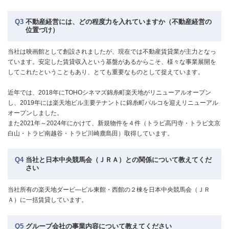
Q3
不動産経営には、どの程度力を入れていますか（不動産経営の
位置づけ）
当社は映画館として創設されましたが、現在では不動産賃貸業が主力となっ
ています。安定した賃貸収入という基盤があるからこそ、様々な事業展開を
してこれたということもあり、とても重要なものとして捉えています。
近年では、2018年にTOHOシネマズ錦糸町楽天地がリニューアルオープン
し、2019年には楽天地ビル主要テナントに錦糸町パルコを迎えリニューアル
オープンしました。
また2021年～2024年にかけて、新規物件を４件（トラビ高円寺・トラビ文京
白山・トラビ南越谷・トラビ川崎鹿島田）取得しています。
Q4
当社と日本中央競馬会（ＪＲＡ）との関係について教えてくだ
さい
当社所有の楽天地ダービ—ビル東館・西館の２棟を日本中央競馬会（ＪＲ
Ａ）に一括賃貸しています。
Q5
グループ会社の事業内容について教えてください