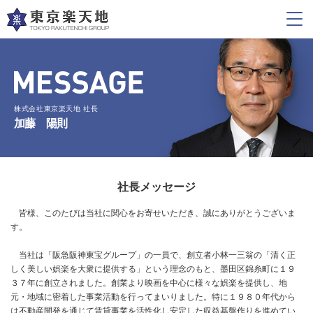
株式会社東京楽天地 社長
加藤 陽則
社長メッセージ
皆様、このたびは当社に関心をお寄せいただき、誠にありがとうございま
す。
当社は「阪急阪神東宝グループ」の一員で、創立者小林一三翁の「清く正
しく美しい娯楽を大衆に提供する」という理念のもと、墨田区錦糸町に１９
３７年に創立されました。創業より映画を中心に様々な娯楽を提供し、地
元・地域に密着した事業活動を行ってまいりました。特に１９８０年代から
は不動産開発を通じて賃貸事業を活性化し安定した収益基盤作りを進めてい