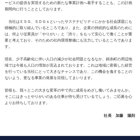
ービスの提供を実現するための新たな事業計画へ着手することも、この計画
期間内に行うこととしております。
当社はＥＳＧ、ＳＤＧｓといったサステナビリティにかかる社会課題にも
積極的に取り組んでいるところであり、また、企業の持続的な成長のために
は、何より従業員が「やりがい」と「誇り」をもって安心して働くことが重
要と考えており、そのための社内環境整備にも注力しているところでありま
す。
現在、少子高齢化に伴い人口の減少が社会問題となるなか、錦糸町の周辺地
域では今後も人口の増加が見込まれております。これは地域に密着した経営
を行っている当社にとって大きなチャンスであり、この機会を逸することの
ないよう、更なる事業の発展を目指してまいります。
皆様も、我々とこの大きな変革の中で共に成長をめざし働いてみませんか。
そこにはきっとやりがいのある仕事が待ち受けているでしょう。ご応募を心
よりお待ちしております。
社長 加藤 陽則