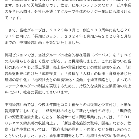
ます。あわせて天然温泉サウナ、飲食、ビルメンテナンスなどサービス事業
の多角化も図り、分社化を通じてグループ全体のシナジー創出にも取り組ん
でいます。
さて、当社グループは、２０２３年３月に、創立１００周年にあたる２０
３７年に向けた「長期ビジョン」、２０２４年１月期から２０２６年１月期
までの「中期経営計画」を策定いたしました。
長期ビジョンでは、当社グループの社会的存在意義（パーパス）を「すべて
の人の暮らしを楽しく豊かに彩る。」と再定義しました。これに基づいた当
社のあるべき姿と重点課題、売上高や営業利益などの数値目標を定め、『経
営基盤拡充に向けた「成長投資」』『多様な「人材」の採用・育成を通じた
組織の活性化』『地域社会との連携強化・協働』を経営戦略とし、すべての
ステークホルダーの利益を実現するために、持続的な成長と企業価値の向上
をはかり、社会に貢献してまいります。
中期経営計画では、今後３年間をコロナ禍からの回復期と位置付け、不動産
賃貸事業においては、「成長戦略の柱として新たな物件の取得」、「既存物
件の資産価値最大化」などを、娯楽サービス関連事業においては、「ＴＯＨ
Ｏシネマズ錦糸町の収益向上」、「新規温浴施設の取得、開発」などを、飲
食・販売事業においては、「既存店舗の見直し・強化」などを推し進めるこ
とといたしました。また、新規事業開発として、地域社会が求める最適なサ