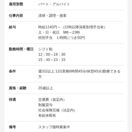
雇用形態
パート・アルバイト
仕事内容
清掃・調理・接客
給与
時給1240円～（22時以降深夜割増手当有）
土・日・祝日 9時～23時
特別手当 １時間につき50円
勤務時間・曜日
シフト制
12：00～19：30
15：45～23：15
条件
週3日以上 1日(実務6時間45分/休憩45分)勤務できる
方
資格・経験
20歳以上
待遇
交通費（規定内）
制服貸与
社会保険完備（法定内）
有給休暇有
備考
スタッフ随時募集中