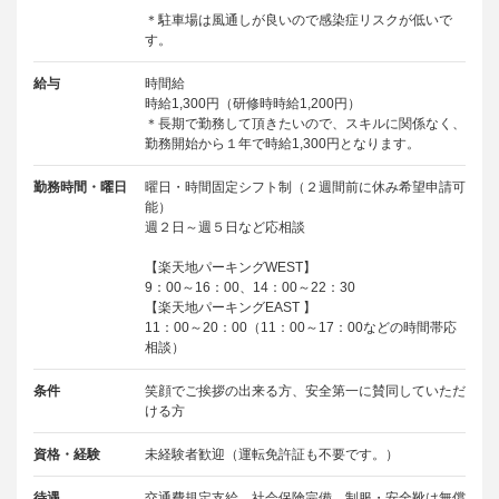
＊駐車場は風通しが良いので感染症リスクが低いで
す。
給与
時間給
時給1,300円（研修時時給1,200円）
＊長期で勤務して頂きたいので、スキルに関係なく、
勤務開始から１年で時給1,300円となります。
勤務時間・曜日
曜日・時間固定シフト制（２週間前に休み希望申請可
能）
週２日～週５日など応相談
【楽天地パーキングWEST】
9：00～16：00、14：00～22：30
【楽天地パーキングEAST 】
11：00～20：00（11：00～17：00などの時間帯応
相談）
条件
笑顔でご挨拶の出来る方、安全第一に賛同していただ
ける方
資格・経験
未経験者歓迎（運転免許証も不要です。）
待遇
交通費規定支給、社会保険完備、制服・安全靴は無償