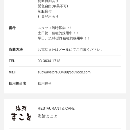
従業員割あり
髪色自由(華美不可)
制服貸与
社員登用あり
備考
スタッフ随時募集中！
土日祝、積極的採用中！！
平日、15時以降積極的採用中！！
応募方法
お電話またはメールにてご応募ください。
TEL
03-3634-1718
Mail
subwaystore00488@outlook.com
採用担当者
採用担当
RESTAURANT & CAFE
海鮮まこと