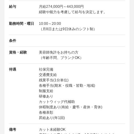
給与
月給274,000円～443,000円
経験や能力を考慮して給与を決定します。
勤務時間・曜日
10:00～20:00
（月8日または9日休みのシフト制）
条件
資格・経験
美容師免許をお持ちの方
（年齢不問、ブランクOK）
待遇
社保完備
交通費支給
残業手当(1分単位)
各種手当(期末・役職・皆勤・地域)
制服支給
研修あり
カットウィッグ代補助
休暇制度あり(有給・慶弔・産休・育休)
各種表彰
昇給あり(年1回)
備考
カット未経験OK