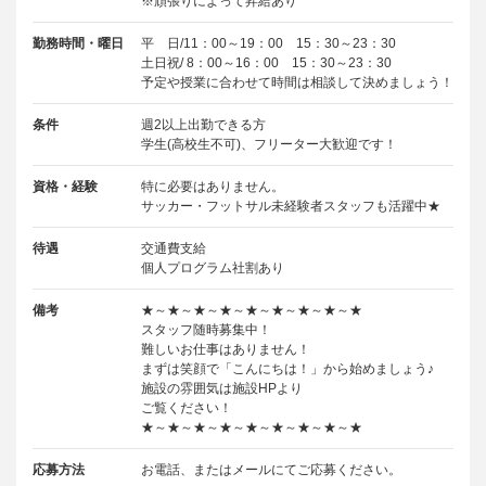
※頑張りによって昇給あり
勤務時間・曜日
平 日/11：00～19：00 15：30～23：30
土日祝/ 8：00～16：00 15：30～23：30
予定や授業に合わせて時間は相談して決めましょう！
条件
週2以上出勤できる方
学生(高校生不可)、フリーター大歓迎です！
資格・経験
特に必要はありません。
サッカー・フットサル未経験者スタッフも活躍中★
待遇
交通費支給
個人プログラム社割あり
備考
★～★～★～★～★～★～★～★～★
スタッフ随時募集中！
難しいお仕事はありません！
まずは笑顔で「こんにちは！」から始めましょう♪
施設の雰囲気は施設HPより
ご覧ください！
★～★～★～★～★～★～★～★～★
応募方法
お電話、またはメールにてご応募ください。