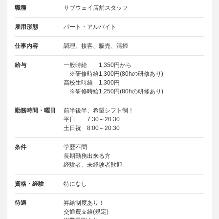
職種
サブウェイ店舗スタッフ
雇用形態
パート・アルバイト
仕事内容
調理、接客、販売、清掃
給与
一般時給 1,350円から
※研修時給1,300円(80hの研修あり)
高校生時給 1,300円
※研修時給1,250円(80hの研修あり)
勤務時間・曜日
前半後半、希望シフト制！
平日 7:30～20:30
土日祝 8:00～20:30
条件
学歴不問
長期勤務出来る方
経験者、未経験者歓迎
資格・経験
特になし
待遇
昇給制度あり！
交通費支給(規定)