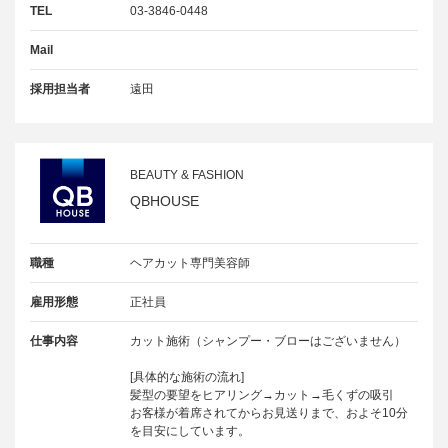
TEL
03-3846-0448
Mail
採用担当者
遠田
BEAUTY & FASHION
QBHOUSE
職種
ヘアカット専門美容師
雇用形態
正社員
仕事内容
カット施術（シャンプー・ブローはございません）
[具体的な施術の流れ]
髪型の要望をヒアリング→カット→毛くずの吸引
お客様が着席されてからお見送りまで、およそ10分
を目安にしています。